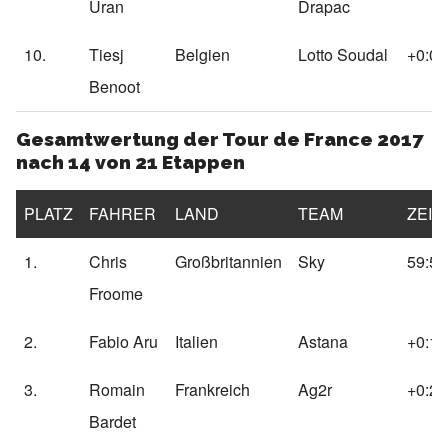
Uran
Drapac
10.
Tiesj
Belgien
Lotto Soudal
+0:05
Benoot
Gesamtwertung der Tour de France 2017
nach 14 von 21 Etappen
PLATZ
FAHRER
LAND
TEAM
ZEIT
1.
Chris
Großbritannien
Sky
59:52
Froome
2.
Fabio Aru
Italien
Astana
+0:19
3.
Romain
Frankreich
Ag2r
+0:23
Bardet