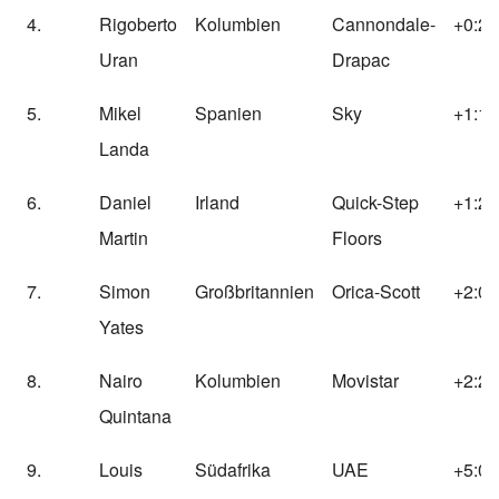
4.
Rigoberto
Kolumbien
Cannondale-
+0:29
Uran
Drapac
5.
Mikel
Spanien
Sky
+1:17
Landa
6.
Daniel
Irland
Quick-Step
+1:26
Martin
Floors
7.
Simon
Großbritannien
Orica-Scott
+2:02
Yates
8.
Nairo
Kolumbien
Movistar
+2:22
Quintana
9.
Louis
Südafrika
UAE
+5:09