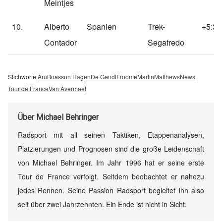
Meintjes
10.
Alberto
Spanien
Trek-
+5:37
Contador
Segafredo
Stichworte:
Aru
Boasson Hagen
De Gendt
Froome
Martin
Matthews
News
Tour de France
Van Avermaet
Über
Michael Behringer
Radsport mit all seinen Taktiken, Etappenanalysen,
Platzierungen und Prognosen sind die große Leidenschaft
von Michael Behringer. Im Jahr 1996 hat er seine erste
Tour de France verfolgt. Seitdem beobachtet er nahezu
jedes Rennen. Seine Passion Radsport begleitet ihn also
seit über zwei Jahrzehnten. Ein Ende ist nicht in Sicht.