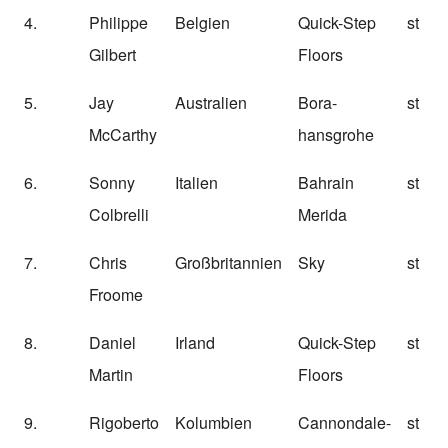
4.
Philippe
Belgien
Quick-Step
st
Gilbert
Floors
5.
Jay
Australien
Bora-
st
McCarthy
hansgrohe
6.
Sonny
Italien
Bahrain
st
Colbrelli
Merida
7.
Chris
Großbritannien
Sky
st
Froome
8.
Daniel
Irland
Quick-Step
st
Martin
Floors
9.
Rigoberto
Kolumbien
Cannondale-
st