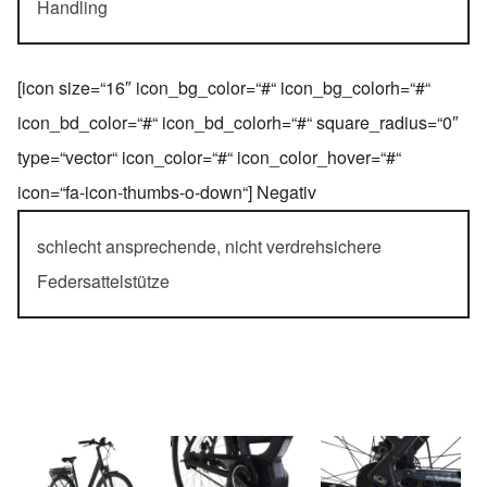
Handling
[icon size=“16″ icon_bg_color=“#“ icon_bg_colorh=“#“
icon_bd_color=“#“ icon_bd_colorh=“#“ square_radius=“0″
type=“vector“ icon_color=“#“ icon_color_hover=“#“
icon=“fa-icon-thumbs-o-down“] Negativ
schlecht ansprechende, nicht verdrehsichere
Federsattelstütze