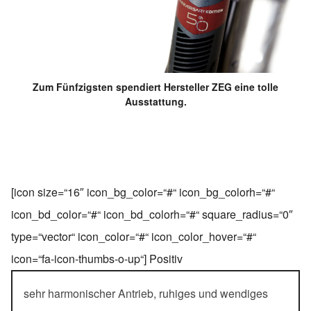
Zum Fünfzigsten spendiert Hersteller ZEG eine tolle
Ausstattung.
[icon size=“16″ icon_bg_color=“#“ icon_bg_colorh=“#“
icon_bd_color=“#“ icon_bd_colorh=“#“ square_radius=“0″
type=“vector“ icon_color=“#“ icon_color_hover=“#“
icon=“fa-icon-thumbs-o-up“] Positiv
sehr harmonischer Antrieb, ruhiges und wendiges